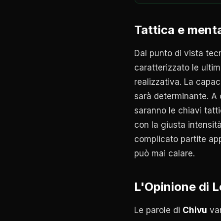
Tattica e menta
Dal punto di vista tec
caratterizzato le ulti
realizzativa. La capac
sarà determinante. A c
saranno le chiavi tatti
con la giusta intensit
complicato partite ap
può mai calare.
L'Opinione di 
Le parole di
Chivu
van