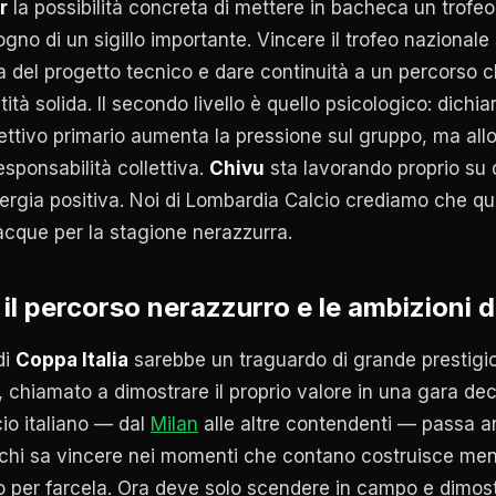
r
la possibilità concreta di mettere in bacheca un trofeo
sogno di un sigillo importante. Vincere il trofeo nazional
a del progetto tecnico e dare continuità a un percorso c
tità solida. Il secondo livello è quello psicologico: dich
ettivo primario aumenta la pressione sul gruppo, ma all
sponsabilità collettiva.
Chivu
sta lavorando proprio su 
rgia positiva. Noi di Lombardia Calcio crediamo che qu
acque per la stagione nerazzurra.
: il percorso nerazzurro e le ambizioni d
di
Coppa Italia
sarebbe un traguardo di grande prestigio,
 chiamato a dimostrare il proprio valore in una gara deci
cio italiano — dal
Milan
alle altre contendenti — passa a
chi sa vincere nei momenti che contano costruisce ment
o per farcela. Ora deve solo scendere in campo e dimost