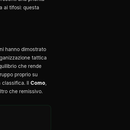
ai tifosi: questa
iani hanno dimostrato
rganizzazione tattica
equilibrio che rende
gruppo proprio su
classifica. Il
Como
,
altro che remissivo.