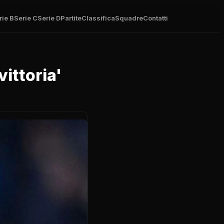
rie B
Serie C
Serie D
Partite
Classifica
Squadre
Contatti
vittoria'