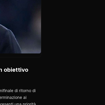
n obiettivo
finale di ritorno di
terminazione ai
resenti una priorità