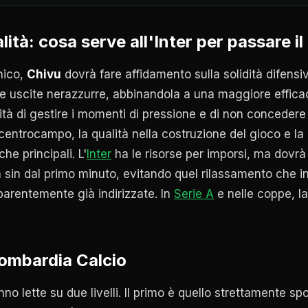
lità: cosa serve all'Inter per passare il
nico,
Chivu
dovrà fare affidamento sulla solidità difens
me uscite nerazzurre, abbinandola a una maggiore efficac
ità di gestire i momenti di pressione e di non concedere
entrocampo, la qualità nella costruzione del gioco e la 
che principali. L'
Inter
ha le risorse per imporsi, ma dovr
à sin dal primo minuto, evitando quel rilassamento che i
parentemente già indirizzate. In
Serie A
e nelle coppe, l
Lombardia Calcio
no lette su due livelli. Il primo è quello strettamente spo