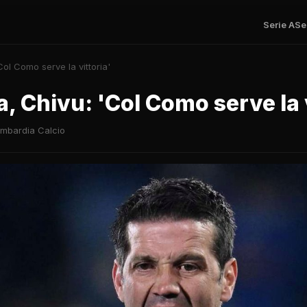
Serie A
Se
Col Como serve la vittoria'
a, Chivu: 'Col Como serve la 
mbardia Calcio