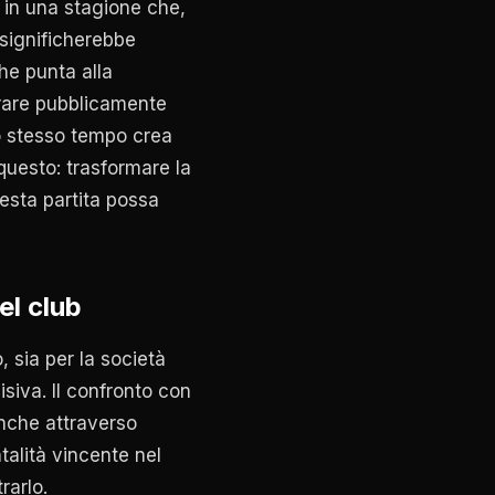
 in una stagione che,
e significherebbe
he punta alla
iarare pubblicamente
o stesso tempo crea
questo: trasformare la
esta partita possa
el club
 sia per la società
siva. Il confronto con
nche attraverso
alità vincente nel
rarlo.