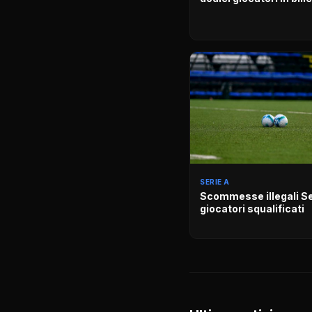
SERIE A
Scommesse illegali Ser
giocatori squalificati