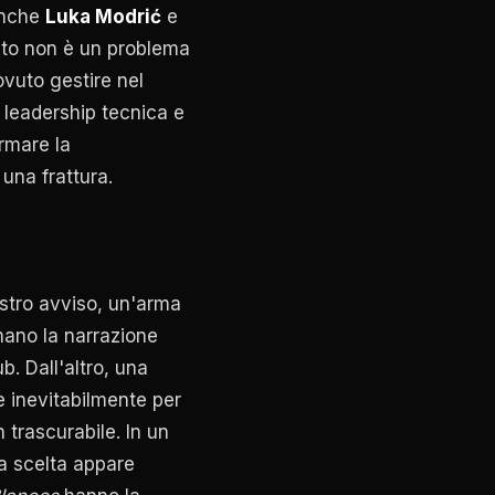
anche
Luka Modrić
e
esto non è un problema
vuto gestire nel
a leadership tecnica e
ormare la
 una frattura.
stro avviso, un'arma
 mano la narrazione
. Dall'altro, una
e inevitabilmente per
trascurabile. In un
ta scelta appare