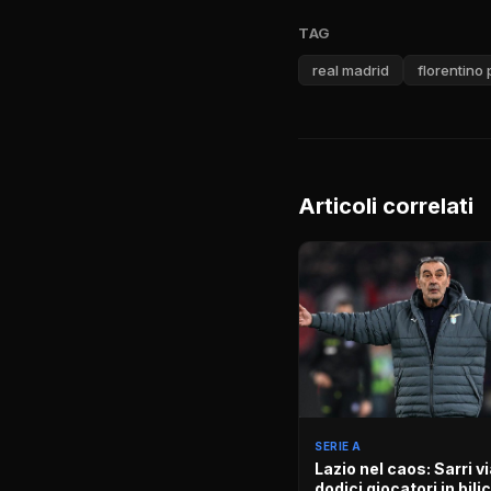
TAG
real madrid
florentino
Articoli correlati
SERIE A
Lazio nel caos: Sarri vi
dodici giocatori in bili