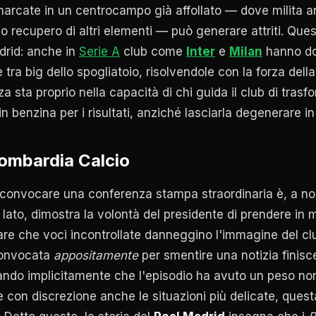
marcate in un centrocampo già affollato — dove milita 
no recupero di altri elementi — può generare attriti. Qu
drid: anche in
Serie A
club come
Inter
e
Milan
hanno do
 tra big dello spogliatoio, risolvendole con la forza dell
za sta proprio nella capacità di chi guida il club di trasf
n benzina per i risultati, anziché lasciarla degenerare in
Lombardia Calcio
 convocare una conferenza stampa straordinaria è, a no
 lato, dimostra la volontà del presidente di prendere in
re che voci incontrollate danneggino l'immagine del club
convocata
appositamente
per smentire una notizia finisc
ando implicitamente che l'episodio ha avuto un peso non 
e con discrezione anche le situazioni più delicate, ques