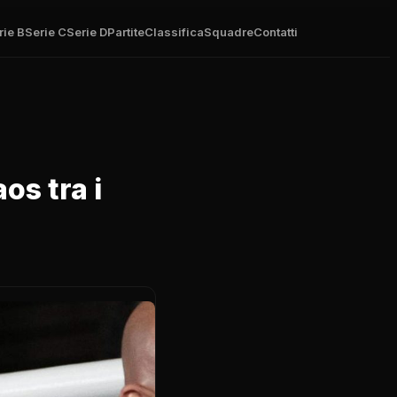
rie B
Serie C
Serie D
Partite
Classifica
Squadre
Contatti
os tra i