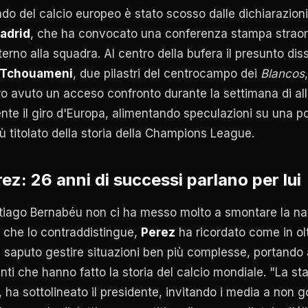
ndo del calcio europeo è stato scosso dalle dichiarazion
adrid
, che ha convocato una conferenza stampa straord
terno alla squadra. Al centro della bufera il presunto dis
 Tchouameni
, due pilastri del centrocampo dei
Blancos
ro avuto un acceso confronto durante la settimana di al
te il giro d'Europa, alimentando speculazioni su una pos
iù titolato della storia della Champions League.
rez: 26 anni di successi parlano per lui
tiago Bernabéu non ci ha messo molto a smontare la narr
 che lo contraddistingue,
Perez
ha ricordato come in ol
 saputo gestire situazioni ben più complesse, portando 
enti che hanno fatto la storia del calcio mondiale. "La 
i", ha sottolineato il presidente, invitando i media a non 