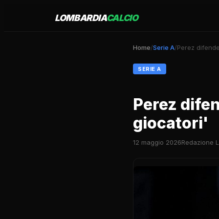
LOMBARDIA
CALCIO
Home
/
Serie A
/
Perez difende 
SERIE A
Perez difen
giocatori'
12 maggio 2026
Redazione L