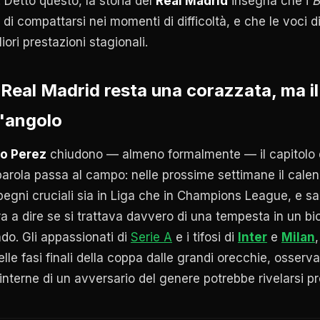
Detto questo, la storia del
Real Madrid
insegna che i
B
 di compattarsi nei momenti di difficoltà, e che le voci d
iori prestazioni stagionali.
 Real Madrid resta una corazzata, ma il
l'angolo
no Perez
chiudono — almeno formalmente — il capitolo
 parola passa al campo: nelle prossime settimane il calen
pegni cruciali sia in Liga che in Champions League, e sar
ra a dire se si trattava davvero di una tempesta in un bi
do. Gli appassionati di
Serie A
e i tifosi di
Inter
e
Milan
lle fasi finali della coppa dalle grandi orecchie, osserv
 interne di un avversario del genere potrebbe rivelarsi pr