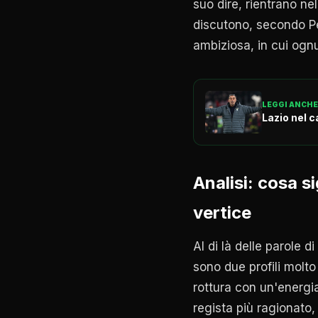
suo dire, rientrano ne
discutono, secondo Pe
ambiziosa, in cui ogn
LEGGI ANCHE
Lazio nel ca
Analisi: cosa s
vertice
Al di là delle parole d
sono due profili molto
rottura con un'energia
regista più ragionato,