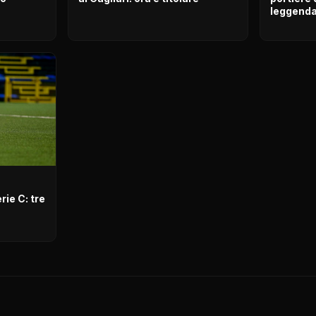
leggend
ie C: tre