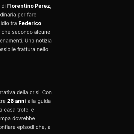
i di
Florentino Perez
,
inaria per fare
sidio tra
Federico
, che secondo alcune
lenamenti. Una notizia
sibile frattura nello
ativa della crisi. Con
tre
26 anni
alla guida
a casa trofei e
stampa dovrebbe
gonfiare episodi che, a