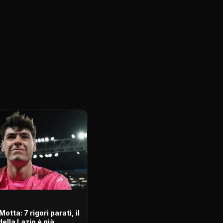
otta: 7 rigori parati, il
della Lazio è già