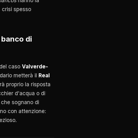
lancos
hanno la
i crisi spesso
 banco di
 del caso
Valverde-
dario metterà il
Real
à proprio la risposta
cchier d'acqua o di
, che sognano di
ano con attenzione:
ezioso.