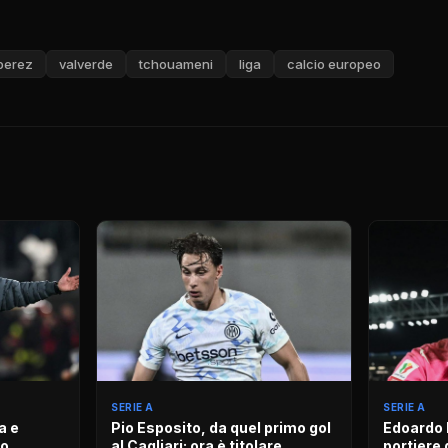
 perez
valverde
tchouameni
liga
calcio europeo
SERIE A
SERIE A
a e
Pio Esposito, da quel primo gol
Edoardo M
co
al Cagliari: ora è titolare
portiere 