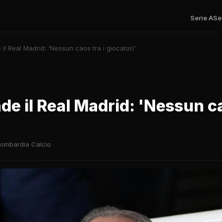
Serie A
Se
il Real Madrid: 'Nessun caos tra i giocatori'
de il Real Madrid: 'Nessun ca
ombardia Calcio