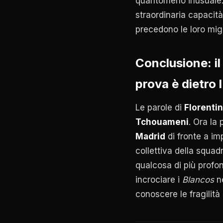
quantomeno inusuale. 
straordinaria capacità
precedono le loro migl
Conclusione: il
prova è dietro 
Le parole di
Florenti
Tchouameni
. Ora la
Madrid
di fronte a im
collettiva della squad
qualcosa di più profon
incrociare i
Blancos
ne
conoscere le fragilità