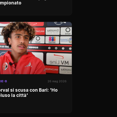
ampionato
IE-B
26 mag 2026
rval si scusa con Bari: 'Ho
luso la città'