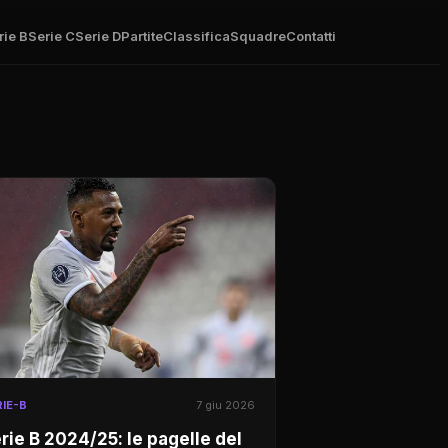
rie B
Serie C
Serie D
Partite
Classifica
Squadre
Contatti
IE-B
7 giu 2026
rie B 2024/25: le pagelle del