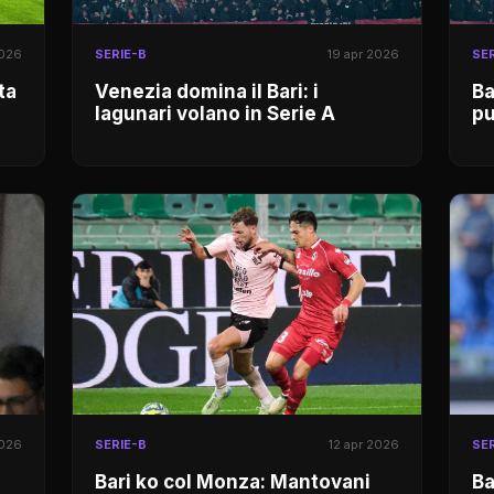
2026
SERIE-B
19 apr 2026
SER
ta
Venezia domina il Bari: i
Ba
lagunari volano in Serie A
pu
2026
SERIE-B
12 apr 2026
SER
Bari ko col Monza: Mantovani
Ba