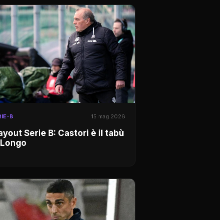
IE-B
15 mag 2026
ayout Serie B: Castori è il tabù
 Longo