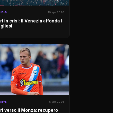
IE-B
19 apr 2026
ri in crisi: il Venezia affonda i
gliesi
IE-B
8 apr 2026
ri verso il Monza: recupero