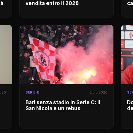
tà
vendita entro il 2028
c
2026
SERIE-B
2 giu 2026
SER
Bari senza stadio in Serie C: il
Do
San Nicola è un rebus
de