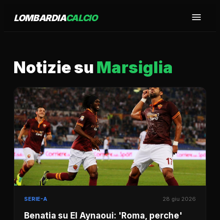
LOMBARDIA
CALCIO
Notizie su
Marsiglia
SERIE-A
28 giu 2026
Benatia su El Aynaoui: 'Roma, perche'