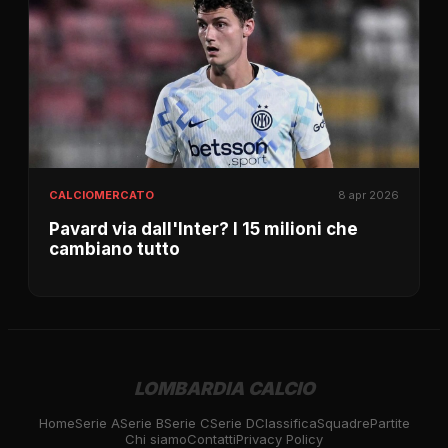
CALCIOMERCATO
8 apr 2026
Pavard via dall'Inter? I 15 milioni che
cambiano tutto
LOMBARDIA CALCIO
Home
Serie A
Serie B
Serie C
Serie D
Classifica
Squadre
Partite
Chi siamo
Contatti
Privacy Policy