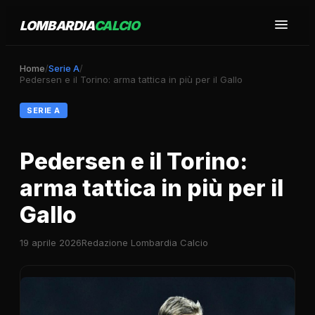
LOMBARDIA
CALCIO
Home
/
Serie A
/
Pedersen e il Torino: arma tattica in più per il Gallo
SERIE A
Pedersen e il Torino:
arma tattica in più per il
Gallo
19 aprile 2026
Redazione Lombardia Calcio