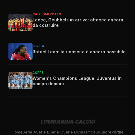
CALCIOMERCATO
Lecce, Geubbels in arrivo: attacco ancora
da costruire
SERIE A
Rafael Leao: la rinascita è ancora possibile
COPPE
Women's Champions League: Juventus in
campo domani
LOMBARDIA CALCIO
Home
Serie A
Serie B
Serie C
Serie D
Classifica
Squadre
Partite