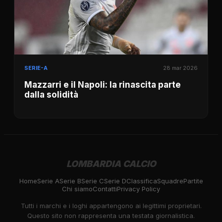
SERIE-A
28 mar 2026
Mazzarri e il Napoli: la rinascita parte
dalla solidità
LOMBARDIA CALCIO
Home
Serie A
Serie B
Serie C
Serie D
Classifica
Squadre
Partite
Chi siamo
Contatti
Privacy Policy
Tutti i marchi e i loghi appartengono ai legittimi proprietari.
Questo sito non rappresenta una testata giornalistica.