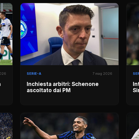
2026
SERIE-A
7 mag 2026
SER
n
Inchiesta arbitri: Schenone
In
ascoltato dai PM
Si