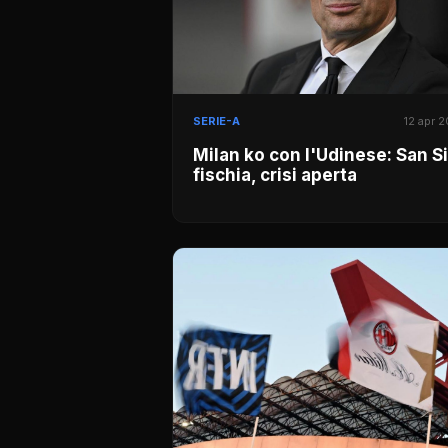
SERIE-A
12 apr 
Milan ko con l'Udinese: San S
fischia, crisi aperta