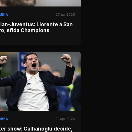
IE-A
27 apr 2026
lan-Juventus: Llorente a San
ro, sfida Champions
IE-A
22 apr 2026
ter show: Calhanoglu decide,