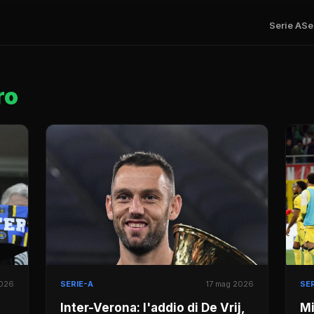
Serie A
Se
ro
2026
SERIE-A
17 mag 2026
SER
Inter-Verona: l'addio di De Vrij,
Mi