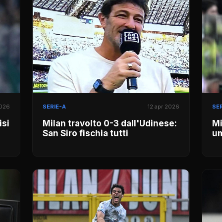
2026
SERIE-A
12 apr 2026
SER
isi
Milan travolto 0-3 dall'Udinese:
Mi
San Siro fischia tutti
um