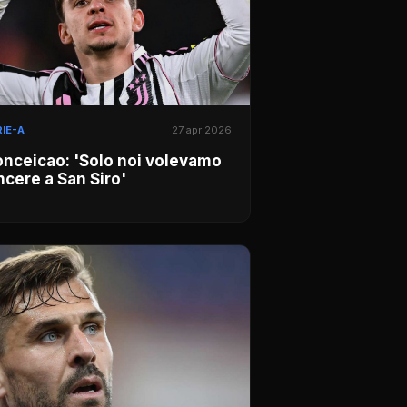
IE-A
27 apr 2026
nceicao: 'Solo noi volevamo
ncere a San Siro'