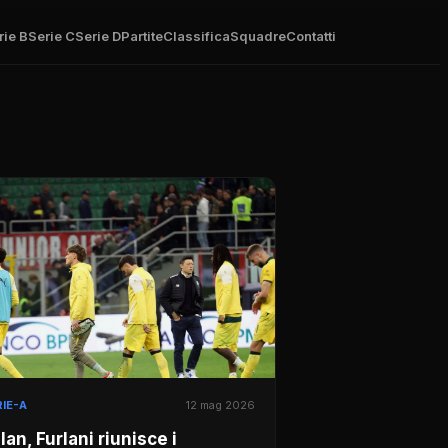
rie B
Serie C
Serie D
Partite
Classifica
Squadre
Contatti
IE-A
12 mag 2026
lan, Furlani riunisce i