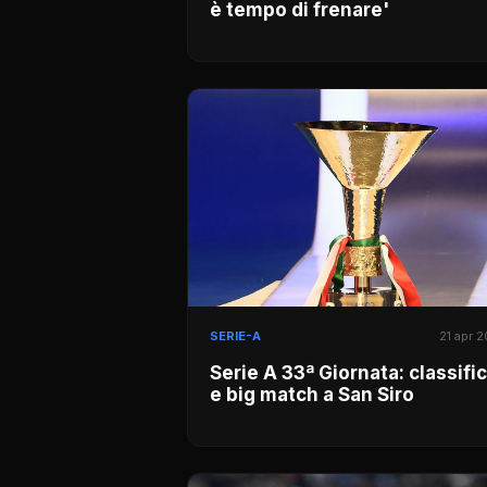
è tempo di frenare'
SERIE-A
21 apr 
Serie A 33ª Giornata: classifi
e big match a San Siro