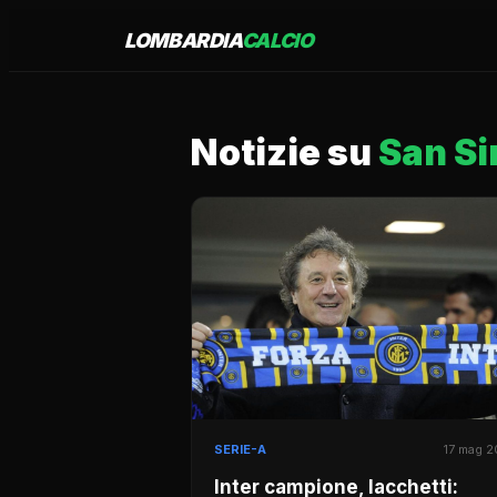
LOMBARDIA
CALCIO
Notizie su
San Si
SERIE-A
17 mag 
Inter campione, Iacchetti: