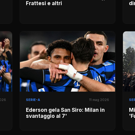
Frattesi e altri
di
2026
SERIE-A
11 mag 2026
SER
Ederson gela San Siro: Milan in
Mi
svantaggio al 7'
'F