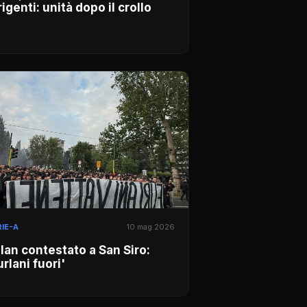
rigenti: unità dopo il crollo
IE-A
10 mag 2026
lan contestato a San Siro:
urlani fuori'