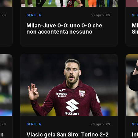
2026
SERIE-A
27 apr 2026
SER
Milan-Juve 0-0: uno 0-0 che
Mi
non accontenta nessuno
Si
2026
SERIE-A
26 apr 2026
SER
on
Vlasic gela San Siro: Torino 2-2
In