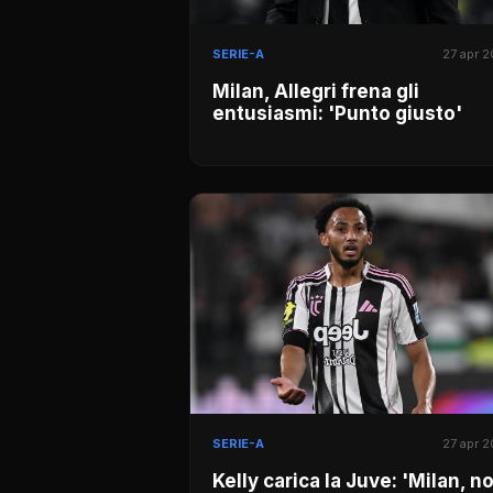
SERIE-A
27 apr 
Milan, Allegri frena gli
entusiasmi: 'Punto giusto'
SERIE-A
27 apr 
Kelly carica la Juve: 'Milan, n