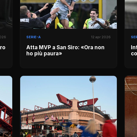
2026
SERIE-A
12 apr 2026
SER
iro
Atta MVP a San Siro: «Ora non
In
ho più paura»
co