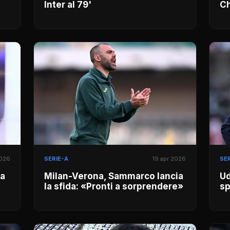
Inter al 79'
Ch
2026
SERIE-A
19 apr 2026
SER
ca
Milan-Verona, Sammarco lancia
Ud
la sfida: «Pronti a sorprendere»
sp