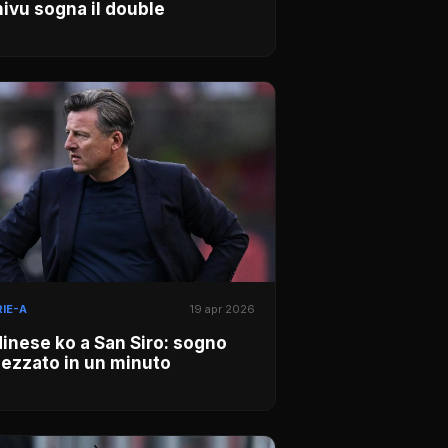
ivu sogna il double
IE-A
19 apr 2026
inese ko a San Siro: sogno
ezzato in un minuto