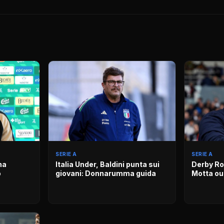
SERIE A
SERIE A
ha
Italia Under, Baldini punta sui
Derby Ro
o
giovani: Donnarumma guida
Motta ou