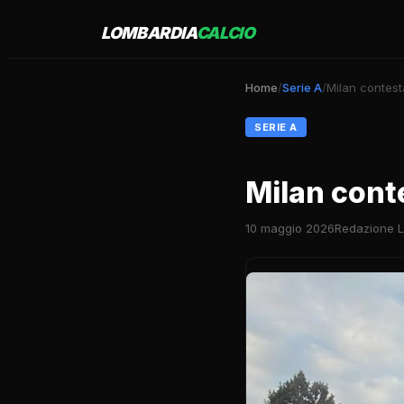
LOMBARDIA
CALCIO
Home
/
Serie A
/
Milan contesta
SERIE A
Milan conte
10 maggio 2026
Redazione L