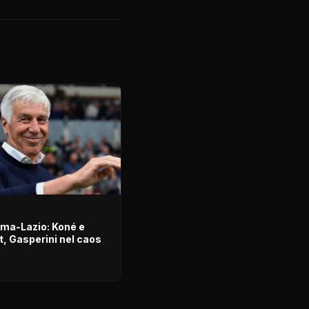
ma-Lazio: Koné e
t, Gasperini nel caos