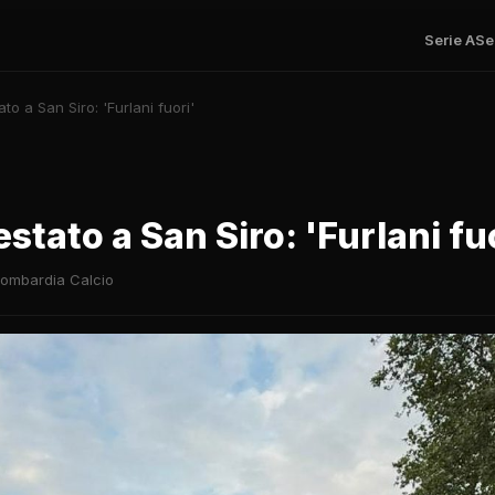
Serie A
Se
to a San Siro: 'Furlani fuori'
stato a San Siro: 'Furlani fu
ombardia Calcio