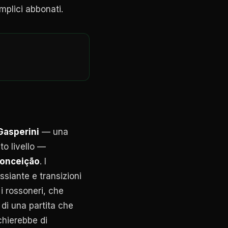
mplici abbonati.
Gasperini
— una
to livello —
Conceição
. I
ssiante e transizioni
i rossoneri, che
 di una partita che
chierebbe di