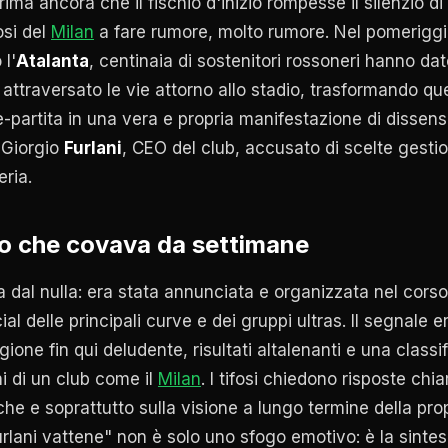
rima ancora che il fischio d'inizio rompesse il silenzio di
osi del
Milan
a fare rumore, molto rumore. Nel pomeriggi
 l'
Atalanta
, centinaia di sostenitori rossoneri hanno dat
attraversato le vie attorno allo stadio, trasformando q
partita in una vera e propria manifestazione di dissenso
 Giorgio
Furlani
, CEO del club, accusato di scelte gestio
eria.
o che covava da settimane
 dal nulla: era stata annunciata e organizzata nel corso
ial delle principali curve e dei gruppi ultras. Il segnale e
ione fin qui deludente, risultati altalenanti e una class
i di un club come il
Milan
. I tifosi chiedono risposte chia
che e soprattutto sulla visione a lungo termine della pr
rlani vattene" non è solo uno sfogo emotivo: è la sintes