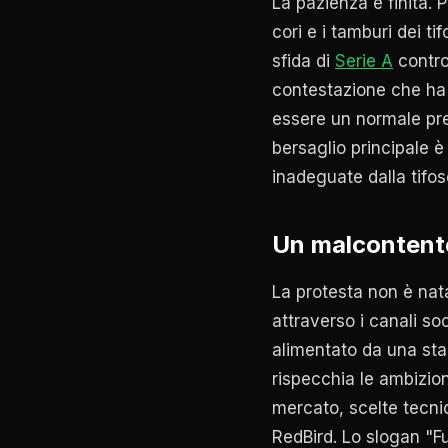
La pazienza è finita. P
cori e i tamburi dei tif
sfida di
Serie A
contro
contestazione che ha 
essere un normale pre-
bersaglio principale è
inadeguate dalla tifos
Un malcontent
La protesta non è nata
attraverso i canali soc
alimentato da una stag
rispecchia le ambizion
mercato, scelte tecni
RedBird. Lo slogan "Fu