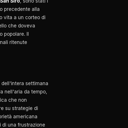
San Siro
, sono stati i
o precedente alla
o vita a un corteo di
uello che doveva
 popolare. Il
nali ritenute
 dell'intera settimana
ra nell'aria da tempo,
ifica che non
re su strategie di
oprietà americana
i di una frustrazione