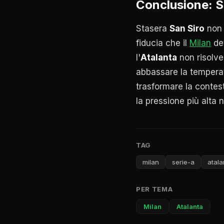
Conclusione: Sa
Stasera
San Siro
non s
fiducia che il
Milan
dev
l'
Atalanta
non risolver
abbassare la temperat
trasformare la contest
la pressione più alta n
TAG
milan
serie-a
atala
PER TEMA
Milan
Atalanta