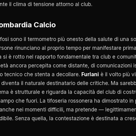
te il clima di tensione attorno al club.
Lombardia Calcio
ifosi sono il termometro più onesto della salute di una so
rsone rinunciano al proprio tempo per manifestare prima 
 si è rotto nel rapporto fondamentale tra club e comunit
ietà ancora percepita come distante, di comunicazioni is
to tecnico che stenta a decollare.
Furlani
è il volto più v
diventa il naturale destinatario delle critiche. Ma sarebb
ema è strutturale e riguarda la capacità del club di costr
 campo che fuori. La tifoseria rossonera ha dimostrato in
anche nei momenti difficili, ma pretende — legittimame
dibile. Senza quella, la contestazione è destinata a cres