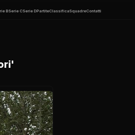
rie B
Serie C
Serie D
Partite
Classifica
Squadre
Contatti
ori'