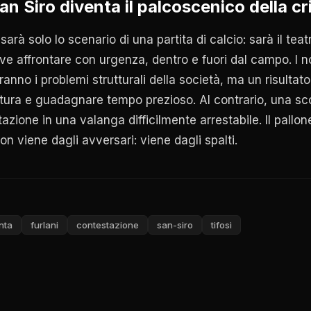
n Siro diventa il palcoscenico della cri
arà solo lo scenario di una partita di calcio: sarà il teatr
e affrontare con urgenza, dentro e fuori dal campo. I n
anno i problemi strutturali della società, ma un risultat
ura e guadagnare tempo prezioso. Al contrario, una scon
azione in una valanga difficilmente arrestabile. Il pallon
on viene dagli avversari: viene dagli spalti.
nta
furlani
contestazione
san-siro
tifosi