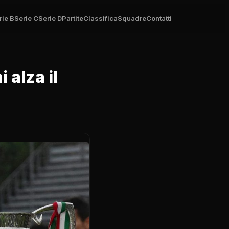
rie B
Serie C
Serie D
Partite
Classifica
Squadre
Contatti
 alza il