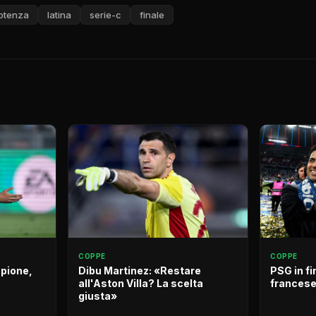
otenza
latina
serie-c
finale
COPPE
COPPE
mpione,
Dibu Martinez: «Restare
PSG in f
all'Aston Villa? La scelta
francese 
giusta»