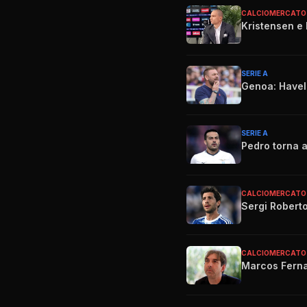
CALCIOMERCATO
Kristensen e l
SERIE A
Genoa: Havel 
SERIE A
Pedro torna a
CALCIOMERCATO
Sergi Roberto
CALCIOMERCATO
Marcos Ferna