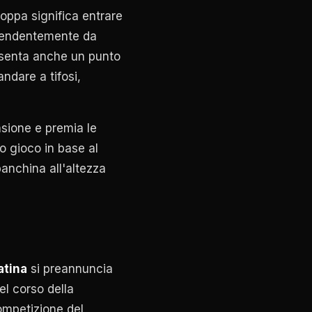
oppa significa entrare
dipendentemente da
resenta anche un punto
ndare a tifosi,
nsione e premia le
o gioco in base al
panchina all'altezza
atina
si preannuncia
el corso della
ompetizione del