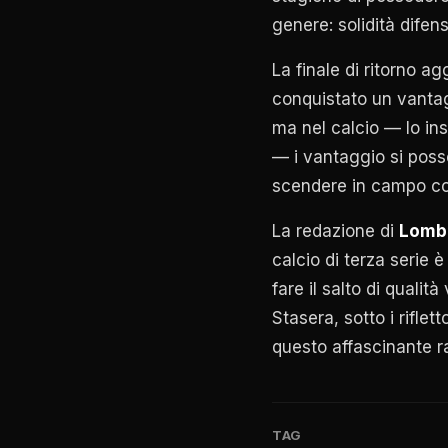
genere: solidità difens
La finale di ritorno a
conquistato un vantag
ma nel calcio — lo ins
— i vantaggio si posso
scendere in campo con
La redazione di
Lomba
calcio di terza serie è
fare il salto di qualità
Stasera, sotto i riflett
questo affascinante r
TAG