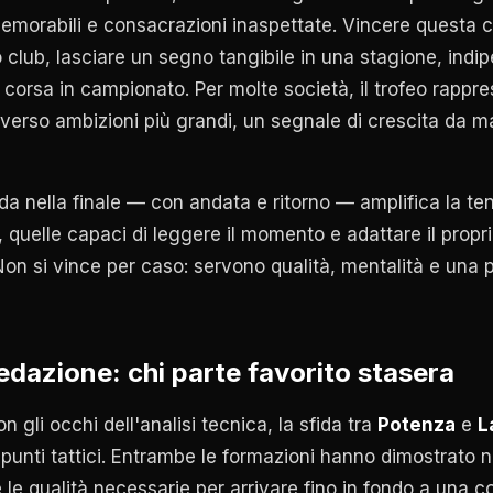
emorabili e consacrazioni inaspettate. Vincere questa c
io club, lasciare un segno tangibile in una stagione, in
a corsa in campionato. Per molte società, il trofeo rapp
verso ambizioni più grandi, un segnale di crescita da ma
ida nella finale — con andata e ritorno — amplifica la te
quelle capaci di leggere il momento e adattare il propri
 Non si vince per caso: servono qualità, mentalità e una 
 redazione: chi parte favorito stasera
 gli occhi dell'analisi tecnica, la sfida tra
Potenza
e
L
 spunti tattici. Entrambe le formazioni hanno dimostrato n
le qualità necessarie per arrivare fino in fondo a una c