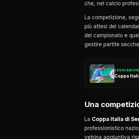
che, nel calcio profes
La competizione, segu
più attesi del calenda
del campionato e quell
gestire partite secche
LEGGI ANCHE
Coppa Itali
Una competizion
La
Coppa Italia di Se
professionistico nazio
vetrina aggiuntiva ri