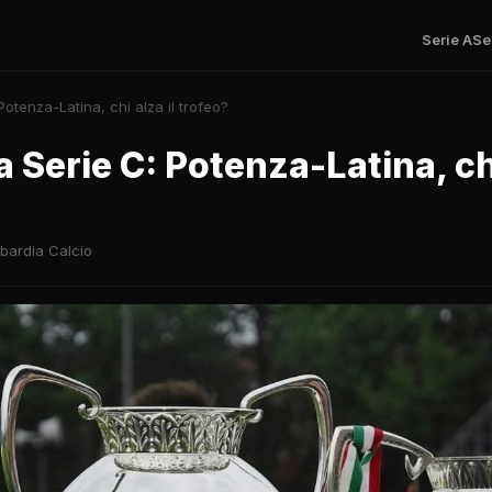
Serie A
Se
Potenza-Latina, chi alza il trofeo?
a Serie C: Potenza-Latina, chi
bardia Calcio