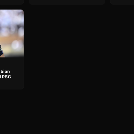
abian
ol PSG