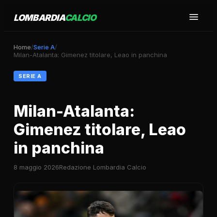
LOMBARDIA
CALCIO
Home
/
Serie A
/
Milan-Atalanta: Gimenez titolare, Leao in panchina
SERIE A
Milan-Atalanta:
Gimenez titolare, Leao
in panchina
8 maggio 2026
Redazione Lombardia Calcio