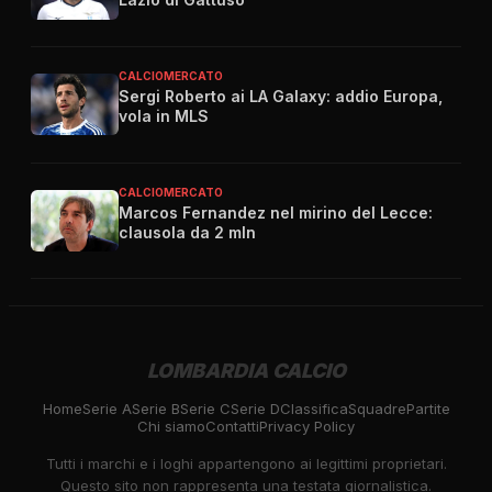
CALCIOMERCATO
Sergi Roberto ai LA Galaxy: addio Europa,
vola in MLS
CALCIOMERCATO
Marcos Fernandez nel mirino del Lecce:
clausola da 2 mln
LOMBARDIA CALCIO
Home
Serie A
Serie B
Serie C
Serie D
Classifica
Squadre
Partite
Chi siamo
Contatti
Privacy Policy
Tutti i marchi e i loghi appartengono ai legittimi proprietari.
Questo sito non rappresenta una testata giornalistica.