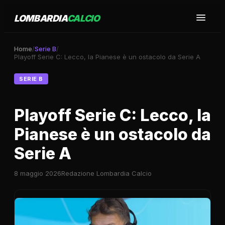
LOMBARDIA
CALCIO
Home
/
Serie B
/
Playoff Serie C: Lecco, la Pianese è un ostacolo da Serie A
SERIE B
Playoff Serie C: Lecco, la
Pianese è un ostacolo da
Serie A
8 maggio 2026
Redazione Lombardia Calcio